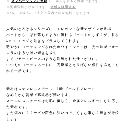
※
メンバーシップに登録
し、購入をすると獲得できます。
※別途送料がかかります。
送料を確認する
※¥6,600以上のご注文で国内送料が無料になります。
人気のとろけるシリーズに、エレガントな新デザインが登場。
ハートからこぼれ落ちるように流れるゴールドのしずくが、甘さ
の中にエッジと動きをプラスしてくれます。
艶やかにコーティングされたホワイトシェルは、光の加減でオー
ロラのような淡い輝きを放ち、
まるでアートピースのような洗練された仕上がりに。
いつものコーディネートに、高級感とさりげない個性を添えてく
れる一品です。
素材はステンレススチール、18Kゴールドプレート。
なめらかな質感で高級感が漂います。
ステンレススチールはお肌に優しく、金属アレルギーにも対応し
た素材です。
また傷みにくくサビや変色に強いので、くすむ事なく輝きが持続
します。