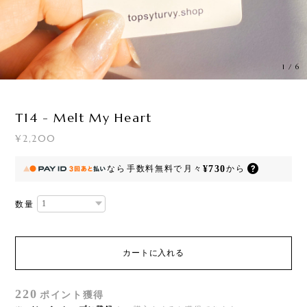
1
/
6
T14 - Melt My Heart
¥2,200
¥730
なら
手数料無料で
月々
から
数量
カートに入れる
220
ポイント
獲得