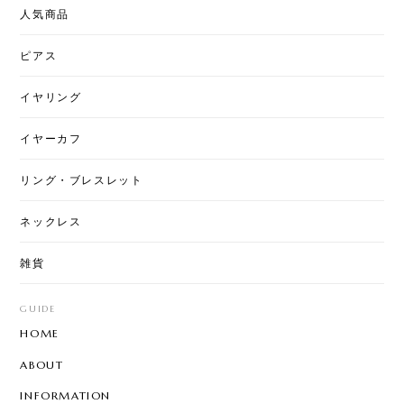
T50 - Love & Pearl Jacket Pierce
人気商品
2026/08/02
ピアス
イヤリング
T7 - Art Stitch
星月夜
2026/07/31
イヤーカフ
とても綺麗な柄になっていて素敵です。ちょっと私
リング・ブレスレット
には大きいですが、上手くおしゃれに使いたいで
す。
ネックレス
雑貨
【8color】P3205 - Garden Chandelier
mix color
GUIDE
2026/07/29
HOME
とても可愛く気に入ってました。 片方無くしたので
ABOUT
再販されて嬉しいです☆ 問い合わせにも丁寧に対応
して頂き、お心遣いにも感謝します。ありがとうご
INFORMATION