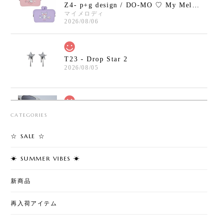
Z4- p+g design / DO-MO ♡ My Melody / Kuromi
マイメロディ
2026/08/06
T23 - Drop Star 2
2026/08/05
T30 - Safety Pin Cross Bracelet
CATEGORIES
2026/08/05
☆ SALE ☆
☀︎ SUMMER VIBES ☀︎
T7 - Cherry Pearl Pierce
2026/08/02
新商品
再入荷アイテム