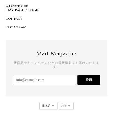
ざいます。 また利用させて頂きます☆
MEMBERSHIP
MY PAGE / LOGIN
CONTACT
T7 - Pearl Sprinkle Hoop
C
INSTAGRAM
2026/07/28
クールなのにどこか可愛らしさもあって、一目惚れ
でした。買って大正解の逸品です！手書きのメッセ
ージやステッカーも嬉しいです。
Mail Magazine
新商品やキャンペーンなどの最新情報をお届けいたしま
す。
【リニューアル】T21 - Drop Stud - square
2026/07/25
登録
めちゃめちゃかわいい。 存在感もあって唯一無二な
感じ！ 他にもかわいい商品があるから買いたい！
T28 - Dual Curve Earrings