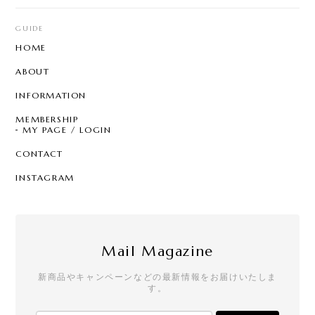
【8color】P3205 - Garden Chandelier
mix color
GUIDE
2026/07/29
HOME
とても可愛く気に入ってました。 片方無くしたので
ABOUT
再販されて嬉しいです☆ 問い合わせにも丁寧に対応
して頂き、お心遣いにも感謝します。ありがとうご
INFORMATION
ざいます。 また利用させて頂きます☆
MEMBERSHIP
MY PAGE / LOGIN
CONTACT
T7 - Pearl Sprinkle Hoop
C
INSTAGRAM
2026/07/28
クールなのにどこか可愛らしさもあって、一目惚れ
でした。買って大正解の逸品です！手書きのメッセ
ージやステッカーも嬉しいです。
Mail Magazine
新商品やキャンペーンなどの最新情報をお届けいたしま
す。
【リニューアル】T21 - Drop Stud - square
2026/07/25