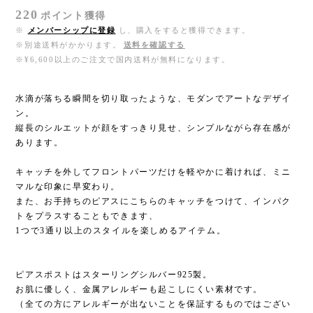
220
ポイント
獲得
※
メンバーシップに登録
し、購入をすると獲得できます。
※別途送料がかかります。
送料を確認する
※¥6,600以上のご注文で国内送料が無料になります。
水滴が落ちる瞬間を切り取ったような、モダンでアートなデザイ
ン。
縦長のシルエットが顔をすっきり見せ、シンプルながら存在感が
あります。
キャッチを外してフロントパーツだけを軽やかに着ければ、ミニ
マルな印象に早変わり。
また、お手持ちのピアスにこちらのキャッチをつけて、インパク
トをプラスすることもできます、
1つで3通り以上のスタイルを楽しめるアイテム。
ピアスポストはスターリングシルバー925製。
お肌に優しく、金属アレルギーも起こしにくい素材です。
（全ての方にアレルギーが出ないことを保証するものではござい