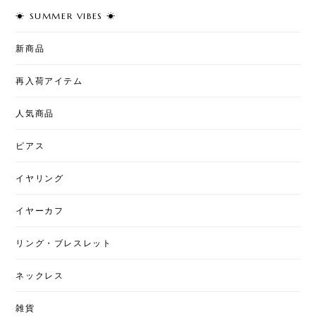
☀︎ SUMMER VIBES ☀︎
T7 - Cherry Pearl Pierce
2026/08/02
新商品
再入荷アイテム
T50 - Love & Pearl Jacket Pierce
人気商品
2026/08/02
ピアス
イヤリング
T7 - Art Stitch
星月夜
2026/07/31
イヤーカフ
とても綺麗な柄になっていて素敵です。ちょっと私
リング・ブレスレット
には大きいですが、上手くおしゃれに使いたいで
す。
ネックレス
雑貨