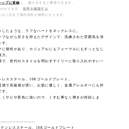
シップに登録
し、購入をすると獲得できます。
がかかります。
送料を確認する
0以上のご注文で国内送料が無料になります。
きしたような、ラフなハートをネックレスに。
ーフながら甘さを抑えたデザインで、洗練された雰囲気を演
ます。
中に個性があり、カジュアルにもフォーマルにもすっとなじ
魅力。
感で、世代やスタイルを問わずデイリーに取り入れやすい一
ンレススチール、18Kゴールドプレート。
質感で高級感が漂い、お肌に優しく、金属アレルギーにも対
です。
くくサビや変色に強いので、くすむ事なく輝きが持続しま
----------------------
l : ステンレススチール、18Kゴールドプレート