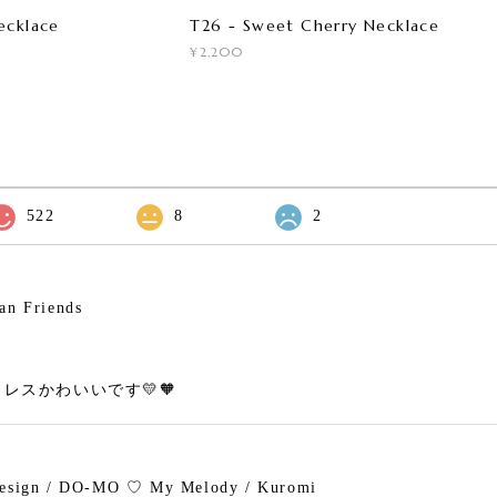
ecklace
T26 - Sweet Cherry Necklace
¥2,200
522
8
2
an Friends
レスかわいいです💛🧡
design / DO-MO ♡ My Melody / Kuromi