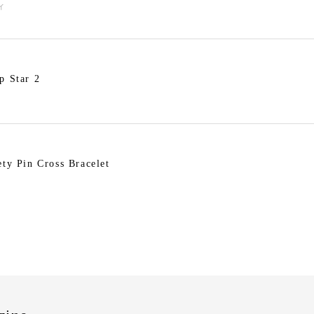
ィ
p Star 2
ety Pin Cross Bracelet
ry Pearl Pierce