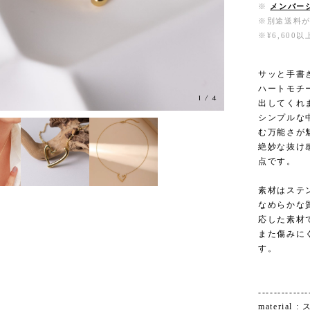
※
メンバー
※別途送料
※¥6,60
サッと手書
ハートモチ
1
/
4
出してくれ
シンプルな
む万能さが
絶妙な抜け
点です。
素材はステ
なめらかな
応した素材
また傷みに
す。
-------------
materia