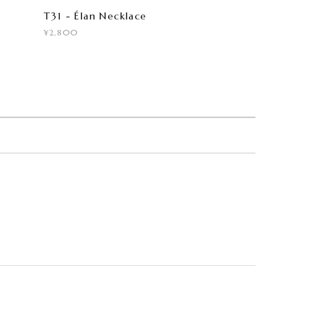
T31 - Élan Necklace
¥2,800