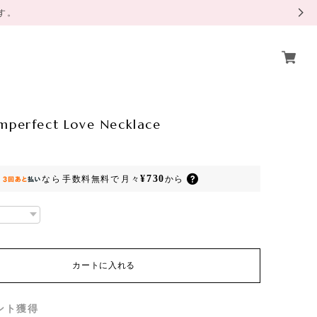
ます。
mperfect Love Necklace
¥730
なら
手数料無料で
月々
から
カートに入れる
ント
獲得