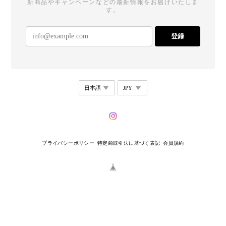
新商品やキャンペーンなどの最新情報をお届けいたしま
す。
【リニューアル】T21 - Drop Stud - square
2026/07/25
登録
めちゃめちゃかわいい。 存在感もあって唯一無二な
感じ！ 他にもかわいい商品があるから買いたい！
T28 - Dual Curve Earrings
2026/07/18
一見チープなんですが、着けると写真の通りオシャ
プライバシーポリシー
特定商取引法に基づく表記
会員規約
レです。しかも、本当に耳が痛くならない。これは
革命？何？感動！痛くならず気になることもなく、
かつ落ちない。一日中着けられるイヤリングがある
なんてとても嬉しく思います。
【リニューアル】T21 - Drop Stud - square