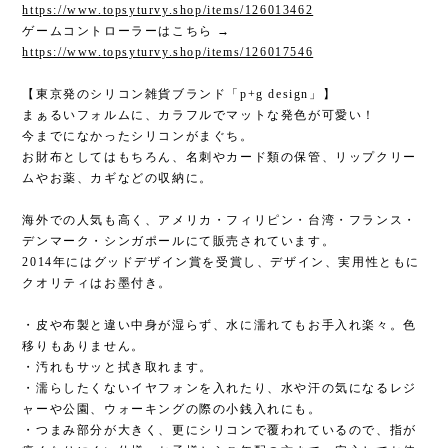
https://www.topsyturvy.shop/items/126013462
ゲームコントローラーはこちら →
https://www.topsyturvy.shop/items/126017546
【東京発のシリコン雑貨ブランド「p+g design」】
まぁるいフォルムに、カラフルでマットな発色が可愛い！
今までになかったシリコンがまぐち。
お財布としてはもちろん、名刺やカード類の保管、リップクリー
ムやお薬、カギなどの収納に。
海外での人気も高く、アメリカ・フィリピン・台湾・フランス・
デンマーク・シンガポールにて販売されています。
2014年にはグッドデザイン賞を受賞し、デザイン、実用性ともに
クオリティはお墨付き。
・皮や布製と違い中身が湿らず、水に濡れてもお手入れ楽々。色
移りもありません。
・汚れもサッと拭き取れます。
・濡らしたくないイヤフォンを入れたり、水や汗の気になるレジ
ャーや公園、ウォーキングの際の小銭入れにも。
・つまみ部分が大きく、更にシリコンで覆われているので、指が