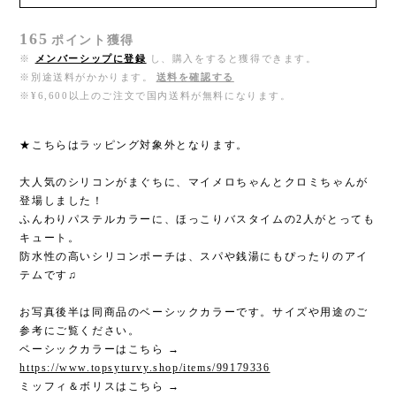
165
ポイント
獲得
※
メンバーシップに登録
し、購入をすると獲得できます。
※別途送料がかかります。
送料を確認する
※¥6,600以上のご注文で国内送料が無料になります。
★こちらはラッピング対象外となります。
大人気のシリコンがまぐちに、マイメロちゃんとクロミちゃんが
登場しました！
ふんわりパステルカラーに、ほっこりバスタイムの2人がとっても
キュート。
防水性の高いシリコンポーチは、スパや銭湯にもぴったりのアイ
テムです♫
お写真後半は同商品のベーシックカラーです。サイズや用途のご
参考にご覧ください。
ベーシックカラーはこちら →
https://www.topsyturvy.shop/items/99179336
ミッフィ＆ボリスはこちら →