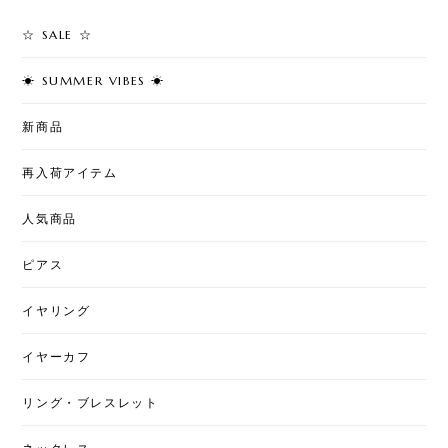
2026/08/05
☆ SALE ☆
☀︎ SUMMER VIBES ☀︎
T7 - Cherry Pearl Pierce
2026/08/02
新商品
再入荷アイテム
T50 - Love & Pearl Jacket Pierce
人気商品
2026/08/02
ピアス
イヤリング
T7 - Art Stitch
星月夜
2026/07/31
イヤーカフ
とても綺麗な柄になっていて素敵です。ちょっと私
リング・ブレスレット
には大きいですが、上手くおしゃれに使いたいで
す。