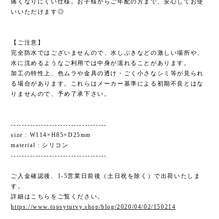
痛くなりにくい仕様。お子様からご年配の方まで、安心してお使
いいただけます◎
【ご注意】
完全防水ではございませんので、水しぶきなどの激しい場所や、
水に沈めるようなご利用では中身が濡れることがあります。
加工の特性上、色ムラや金具の透け・ごく小さなシミ等が見られ
る場合があります。これらはメーカー基準による初期不良とはな
りませんので、予め了承下さい。
-----------------------------------
size : W114×H85×D25mm
material : シリコン
-----------------------------------
ご入金確認後、1-5営業日前後（土日祝を除く）で出荷いたしま
す。
詳細はこちらをご覧ください。
https://www.topsyturvy.shop/blog/2020/04/02/150214