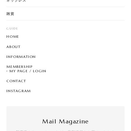
ネックレス
雑貨
【8color】P3205 - Garden Chandelier
mix color
GUIDE
2026/07/29
HOME
とても可愛く気に入ってました。 片方無くしたので
ABOUT
再販されて嬉しいです☆ 問い合わせにも丁寧に対応
して頂き、お心遣いにも感謝します。ありがとうご
INFORMATION
ざいます。 また利用させて頂きます☆
MEMBERSHIP
MY PAGE / LOGIN
CONTACT
T7 - Pearl Sprinkle Hoop
C
INSTAGRAM
2026/07/28
クールなのにどこか可愛らしさもあって、一目惚れ
でした。買って大正解の逸品です！手書きのメッセ
ージやステッカーも嬉しいです。
Mail Magazine