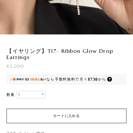
1
/
5
【イヤリング】T17- Ribbon Glow Drop
Earrings
¥2,200
¥730
なら
手数料無料で
月々
から
数量
カートに入れる