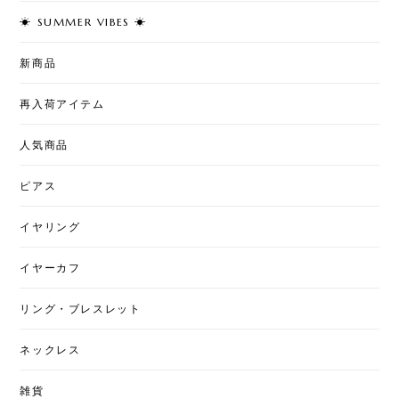
☀︎ SUMMER VIBES ☀︎
T7 - Cherry Pearl Pierce
2026/08/02
新商品
再入荷アイテム
T50 - Love & Pearl Jacket Pierce
人気商品
2026/08/02
ピアス
イヤリング
T7 - Art Stitch
星月夜
2026/07/31
イヤーカフ
とても綺麗な柄になっていて素敵です。ちょっと私
リング・ブレスレット
には大きいですが、上手くおしゃれに使いたいで
す。
ネックレス
雑貨