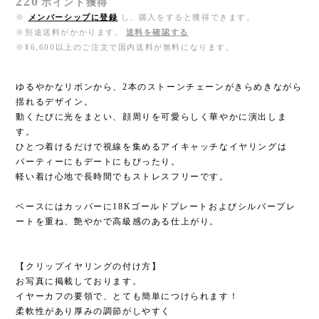
220
ポイント
獲得
※
メンバーシップに登録
し、購入をすると獲得できます。
※別途送料がかかります。
送料を確認する
※¥6,600以上のご注文で国内送料が無料になります。
ゆるやかなリボンから、2本のストーンチェーンがきらめきながら
揺れるデザイン。
動くたびに光をまとい、顔周りを可愛らしく華やかに演出しま
す。
ひとつ着けるだけで視線を集めるアイキャッチなイヤリングは
パーティーにもデートにもぴったり。
軽い着け心地で長時間でもストレスフリーです。
ベースにはカッパーに18Kゴールドプレートおよびシルバープレ
ートを重ね、艶やかで高級感のある仕上がり。
【クリップイヤリングの付け方】
お写真に掲載しております。
イヤーカフの要領で、とても簡単につけられます！
柔軟性があり厚みの調節がしやすく