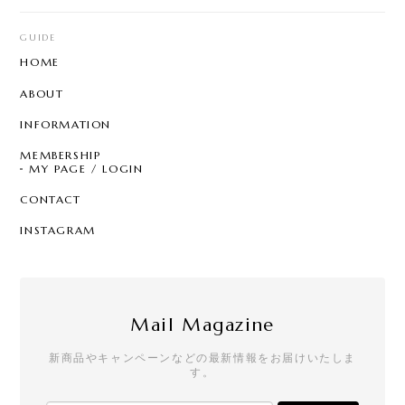
【8color】P3205 - Garden Chandelier
mix color
GUIDE
2026/07/29
HOME
とても可愛く気に入ってました。 片方無くしたので
ABOUT
再販されて嬉しいです☆ 問い合わせにも丁寧に対応
して頂き、お心遣いにも感謝します。ありがとうご
INFORMATION
ざいます。 また利用させて頂きます☆
MEMBERSHIP
MY PAGE / LOGIN
CONTACT
T7 - Pearl Sprinkle Hoop
C
INSTAGRAM
2026/07/28
クールなのにどこか可愛らしさもあって、一目惚れ
でした。買って大正解の逸品です！手書きのメッセ
ージやステッカーも嬉しいです。
Mail Magazine
新商品やキャンペーンなどの最新情報をお届けいたしま
す。
【リニューアル】T21 - Drop Stud - square
2026/07/25