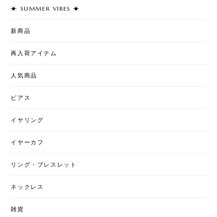
☀︎ SUMMER VIBES ☀︎
T7 - Cherry Pearl Pierce
2026/08/02
新商品
再入荷アイテム
T50 - Love & Pearl Jacket Pierce
人気商品
2026/08/02
ピアス
イヤリング
T7 - Art Stitch
星月夜
2026/07/31
イヤーカフ
とても綺麗な柄になっていて素敵です。ちょっと私
リング・ブレスレット
には大きいですが、上手くおしゃれに使いたいで
す。
ネックレス
雑貨