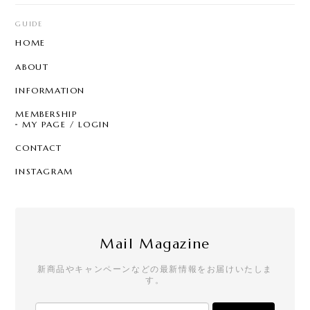
【8color】P3205 - Garden Chandelier
mix color
GUIDE
2026/07/29
HOME
とても可愛く気に入ってました。 片方無くしたので
ABOUT
再販されて嬉しいです☆ 問い合わせにも丁寧に対応
して頂き、お心遣いにも感謝します。ありがとうご
INFORMATION
ざいます。 また利用させて頂きます☆
MEMBERSHIP
MY PAGE / LOGIN
CONTACT
T7 - Pearl Sprinkle Hoop
C
INSTAGRAM
2026/07/28
クールなのにどこか可愛らしさもあって、一目惚れ
でした。買って大正解の逸品です！手書きのメッセ
ージやステッカーも嬉しいです。
Mail Magazine
新商品やキャンペーンなどの最新情報をお届けいたしま
す。
【リニューアル】T21 - Drop Stud - square
2026/07/25