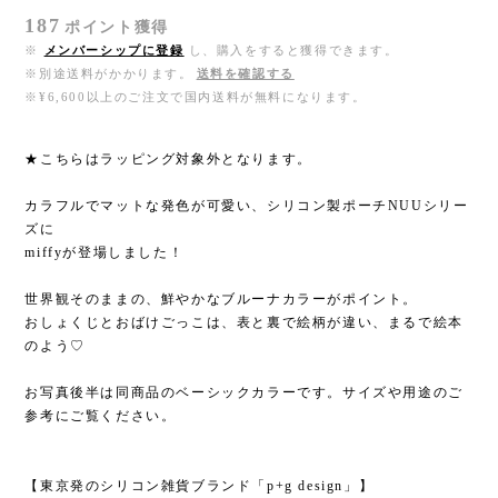
187
ポイント
獲得
※
メンバーシップに登録
し、購入をすると獲得できます。
※別途送料がかかります。
送料を確認する
※¥6,600以上のご注文で国内送料が無料になります。
★こちらはラッピング対象外となります。
カラフルでマットな発色が可愛い、シリコン製ポーチNUUシリー
ズに
miffyが登場しました！
世界観そのままの、鮮やかなブルーナカラーがポイント。
おしょくじとおばけごっこは、表と裏で絵柄が違い、まるで絵本
のよう♡
お写真後半は同商品のベーシックカラーです。サイズや用途のご
参考にご覧ください。
【東京発のシリコン雑貨ブランド「p+g design」】