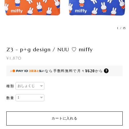
1
/
15
Z3 - p+g design / NUU ♡ miffy
¥1,870
¥620
なら
手数料無料で
月々
から
種類
数量
カートに入れる