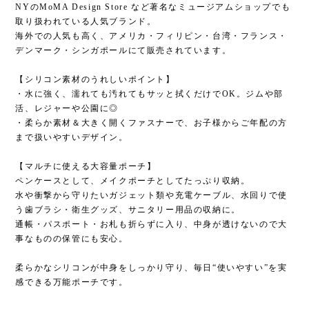
NYのMoMA Design Store など著名なミュージアムショップでも
取り扱われている人気ブランド。
海外での人気も高く、アメリカ・フィリピン・台湾・フランス・
デンマーク・シンガポールにて販売されています。
【シリコン素材のうれしいポイント】
・水に強く、濡れても汚れてもサッと拭くだけでOK。ジムや部
活、レジャーや公園に◎
・柔らか素材＆大きく開くファスナーで、お子様からご年配の方
まで扱いやすいデザイン。
【マルチに使える大容量ポーチ】
ペンケースとして、メイクポーチとしてたっぷり収納。
水や衝撃から守りたいガジェット類や充電ケーブル、水回りで使
う歯ブラシ・衛生グッズ、サニタリー用品の収納に。
通帳・パスポート・お札も折らずに入り、中身が透けないので大
事なものの保管にも安心。
柔らかなシリコンが中身をしっかり守り、毎日“使いやすい”を実
感できる万能ポーチです。