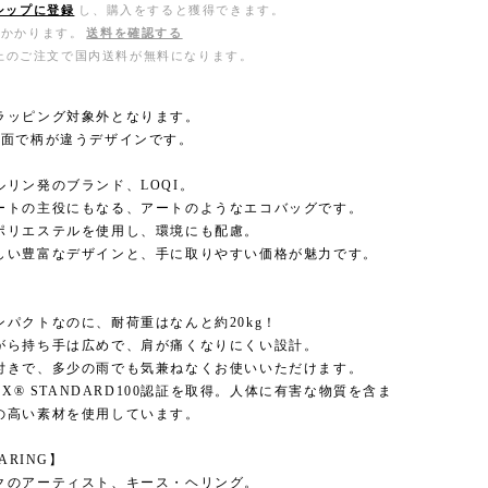
シップに登録
し、購入をすると獲得できます。
がかかります。
送料を確認する
0以上のご注文で国内送料が無料になります。
ラッピング対象外となります。
2面で柄が違うデザインです。
ルリン発のブランド、LOQI。
ートの主役にもなる、アートのようなエコバッグです。
ポリエステルを使用し、環境にも配慮。
しい豊富なデザインと、手に取りやすい価格が魅力です。
ンパクトなのに、耐荷重はなんと約20kg！
がら持ち手は広めで、肩が痛くなりにくい設計。
付きで、多少の雨でも気兼ねなくお使いいただけます。
TEX® STANDARD100認証を取得。人体に有害な物質を含ま
の高い素材を使用しています。
HARING】
クのアーティスト、キース・ヘリング。