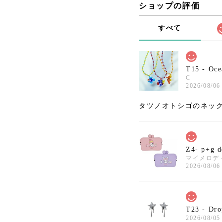
ショップの評価
すべて
T15 - Oce
C
2026/08/06
タツノオトシゴのネック
Z4- p+g 
マイメロデ
2026/08/06
T23 - Dro
2026/08/05