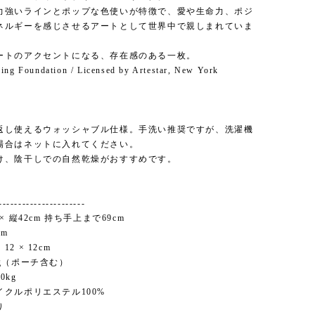
力強いラインとポップな色使いが特徴で、愛や生命力、ポジ
ネルギーを感じさせるアートとして世界中で親しまれていま
ートのアクセントになる、存在感のある一枚。
ing Foundation / Licensed by Artestar, New York
】
返し使えるウォッシャブル仕様。手洗い推奨ですが、洗濯機
場合はネットに入れてください。
け、陰干しでの自然乾燥がおすすめです。
----------------------
× 縦42cm 持ち手上まで69cm
cm
2 × 12cm
g（ポーチ含む）
0kg
イクルポリエステル100%
り