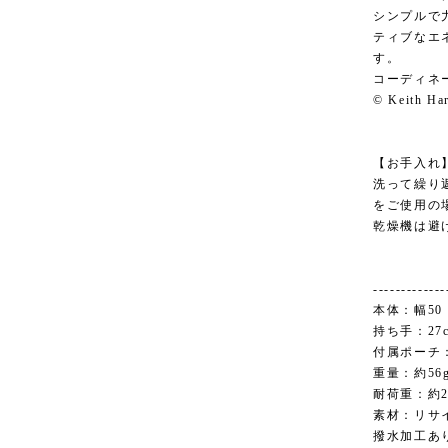
シンプルで
ティブなエ
す。
コーディネ
© Keith Har
【お手入れ
洗って繰り
をご使用の
乾燥機は避
-------------
本体：幅50 
持ち手：27
付属ポーチ：1
重量：約56
耐荷重：約2
素材：リサ
撥水加工あ