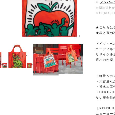
※
メンバー
※別途送料
※¥6,60
★こちらは
★表と裏の
1
/
8
ドイツ・ベ
コーディネ
リサイクル
選ぶのが楽
・軽量＆コ
・大容量な
・撥水加工
・OEKO-
ない安全性
【KEITH 
ニューヨー