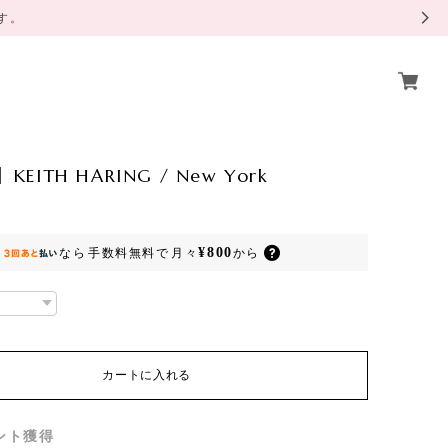
ます。
KEITH HARING / New York
¥800
なら
手数料無料で
月々
から
カートに入れる
ント
獲得