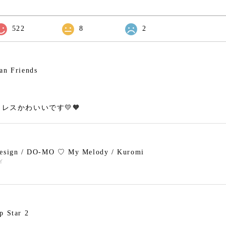
522
8
2
an Friends
レスかわいいです💛🧡
design / DO-MO ♡ My Melody / Kuromi
ィ
p Star 2