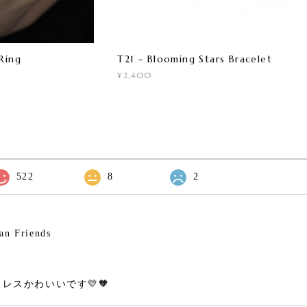
Ring
T21 - Blooming Stars Bracelet
¥2,400
522
8
2
an Friends
レスかわいいです💛🧡