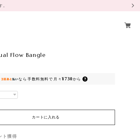
ます。
ual Flow Bangle
¥730
なら
手数料無料で
月々
から
カートに入れる
ント
獲得