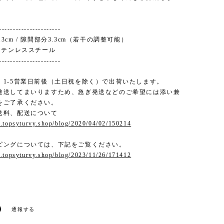
----------------------
直径6.3cm / 隙間部分3.3cm（若干の調整可能）
 : ステンレススチール
----------------------
、1-5営業日前後（土日祝を除く）で出荷いたします。
発送してまいりますため、急ぎ発送などのご希望には添い兼
をご了承ください。
送料、配送について
.topsyturvy.shop/blog/2020/04/02/150214
ピングについては、下記をご覧ください。
.topsyturvy.shop/blog/2023/11/26/171412
通報する