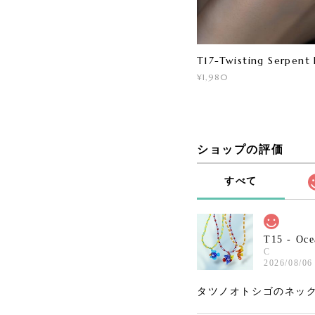
T17-Twisting Serpent 
¥1,980
ショップの評価
すべて
T15 - Oce
C
2026/08/06
タツノオトシゴのネック