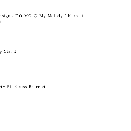
design / DO-MO ♡ My Melody / Kuromi
ィ
p Star 2
ety Pin Cross Bracelet
ry Pearl Pierce