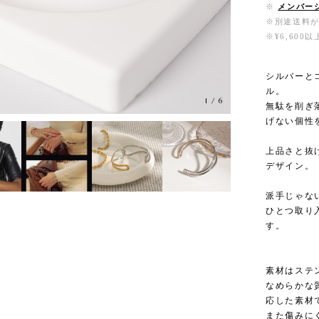
※
メンバー
※別途送料
※¥6,60
シルバーと
ル。
1
/
6
無駄を削ぎ
げない個性
上品さと抜
デザイン。
派手じゃな
ひとつ取り
す。
素材はステ
なめらかな
応した素材
また傷みに