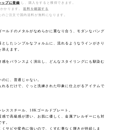
シップに登録
し、購入をすると獲得できます。
がかかります。
送料を確認する
0以上のご注文で国内送料が無料になります。
ゴールドのメタルがなめらかに重なり合う、モダンなバング
落としたシンプルなフォルムに、流れるようなラインがさり
を添えます。
け感をバランスよく演出し、どんなスタイリングにも馴染む
いのに、普通じゃない。
入れるだけで、ぐっと洗練された印象に仕上がるアイテムで
ンレススチール、18Kゴールドプレート。
質感で高級感が漂い、お肌に優しく、金属アレルギーにも対
です。
くくサビや変色に強いので、くすむ事なく輝きが持続しま