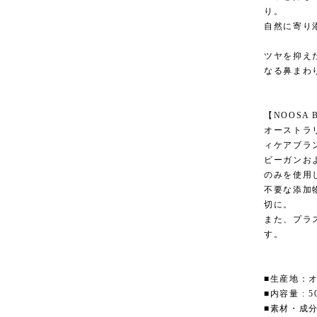
り。
自然に寄り
ツヤを抑え
なる鼻まわ
【NOOSA B
オーストラ
ィケアブラ
ビーガンお
のみを使用
不要な添加
切に。
また、プラ
す。
■生産地：
■内容量 : 5
■素材・成