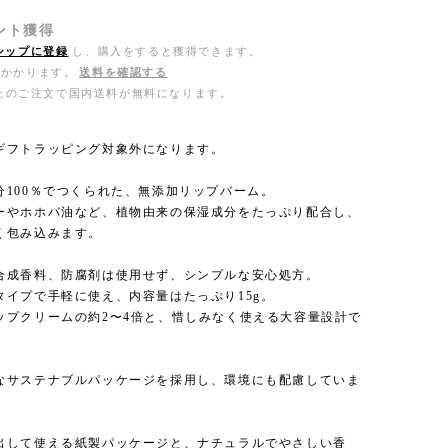
ント
獲得
シップに登録
し、購入をすると獲得できます。
がかかります。
送料を確認する
0以上のご注文で国内送料が無料になります。
ギフトラッピング対象外になります。
分100％でつくられた、無添加リップバーム。
ーやホホバ油など、植物由来の保湿成分をたっぷり配合し、
く包み込みます。
合成香料、防腐剤は使用せず、シンプルな安心処方。
タイプで手軽に使え、内容量はたっぷり15g。
ップクリームの約2〜4倍と、惜しみなく使える大容量設計で
なサステナブルパッケージを採用し、環境にも配慮していま
出して使える紙製パッケージと、ナチュラルでやさしい香