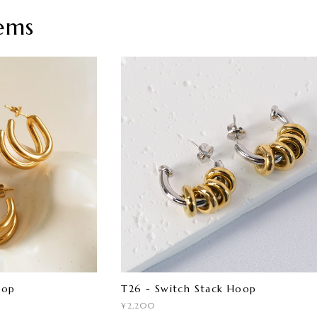
ems
oop
T26 - Switch Stack Hoop
¥2,200