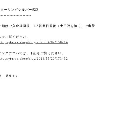
m
 : スターリングシルバー925
----------------------
ー類はご入金確認後、1-5営業日前後（土日祝を除く）で出荷
。
らをご覧ください。
.topsyturvy.shop/blog/2020/04/02/150214
ピングについては、下記をご覧ください。
.topsyturvy.shop/blog/2023/11/26/171412
通報する