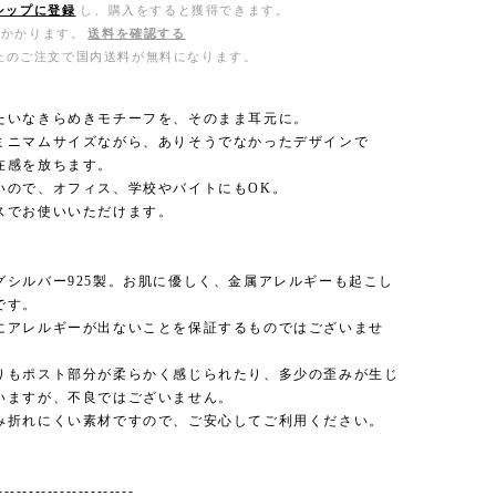
シップに登録
し、購入をすると獲得できます。
がかかります。
送料を確認する
0以上のご注文で国内送料が無料になります。
たいなきらめきモチーフを、そのまま耳元に。
ミニマムサイズながら、ありそうでなかったデザインで
在感を放ちます。
いので、オフィス、学校やバイトにもOK。
スでお使いいただけます。
グシルバー925製。お肌に優しく、金属アレルギーも起こし
です。
にアレルギーが出ないことを保証するものではございませ
りもポスト部分が柔らかく感じられたり、多少の歪みが生じ
いますが、不良ではございません。
み折れにくい素材ですので、ご安心してご利用ください。
----------------------