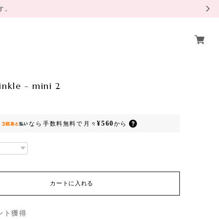
ます。
inkle - mini 2
¥560
なら
手数料無料で
月々
から
カートに入れる
ント
獲得