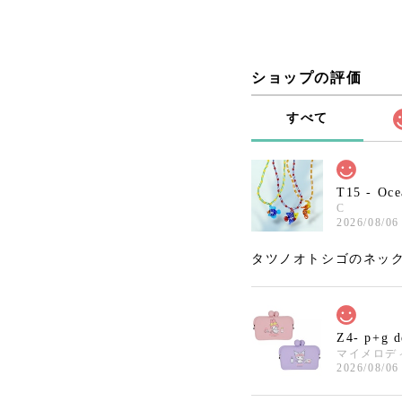
ショップの評価
すべて
T15 - Oce
C
2026/08/06
タツノオトシゴのネック
Z4- p+g 
マイメロデ
2026/08/06