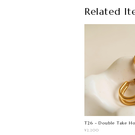
Related It
T26 - Double Take H
¥2,200