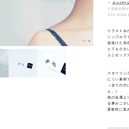
※
メンバー
※別途送料
※¥6,60
イラストみ
シンプルで
1
/
4
垢抜けた存
とても小さ
ユニセック
スターリン
にくい素材
（全ての方
ん。）
他の金属よ
る事がござ
柔軟性に富
-------------