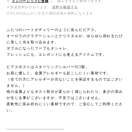
※
メンバーシップに登録
し、購入をすると獲得できます。
※別途送料がかかります。
送料を確認する
※¥6,600以上のご注文で国内送料が無料になります。
ふたつのハートがチェリーのように並んだピアス。
オーロラのグラデーションとクリスタルが、ゆらゆら揺れるたび
に美しく光を取り込みます。
ダブルになったフープもオシャレ。
フレッシュにも、エレガントにも使えるアイテムです。
ピアスポストはスターリングシルバー925製。
お肌に優しく、金属アレルギーも起こしにくい素材です。
（全ての方にアレルギーが出ないことを保証するものではござい
ません。）
他の金属よりもポスト部分が柔らかく感じられたり、多少の歪み
が生じる事がございますが、不良ではございません。
柔軟性に富み折れにくい素材ですので、ご安心してご利用くださ
い。
-----------------------------------