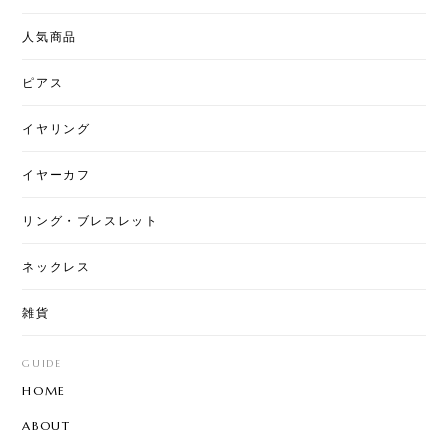
T50 - Love & Pearl Jacket Pierce
人気商品
2026/08/02
ピアス
イヤリング
T7 - Art Stitch
星月夜
2026/07/31
イヤーカフ
とても綺麗な柄になっていて素敵です。ちょっと私
リング・ブレスレット
には大きいですが、上手くおしゃれに使いたいで
す。
ネックレス
雑貨
【8color】P3205 - Garden Chandelier
mix color
GUIDE
2026/07/29
HOME
とても可愛く気に入ってました。 片方無くしたので
ABOUT
再販されて嬉しいです☆ 問い合わせにも丁寧に対応