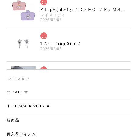
Z4- p+g design / DO-MO ♡ My Melody / Kuromi
マイメロディ
2026/08/06
T23 - Drop Star 2
2026/08/05
T30 - Safety Pin Cross Bracelet
CATEGORIES
2026/08/05
☆ SALE ☆
☀︎ SUMMER VIBES ☀︎
T7 - Cherry Pearl Pierce
2026/08/02
新商品
再入荷アイテム