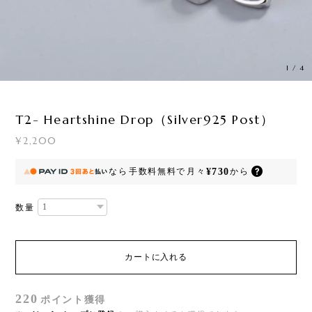
1
/
4
T2- Heartshine Drop（Silver925 Post）
¥2,200
¥730
なら
手数料無料で
月々
から
数量
カートに入れる
220
ポイント
獲得