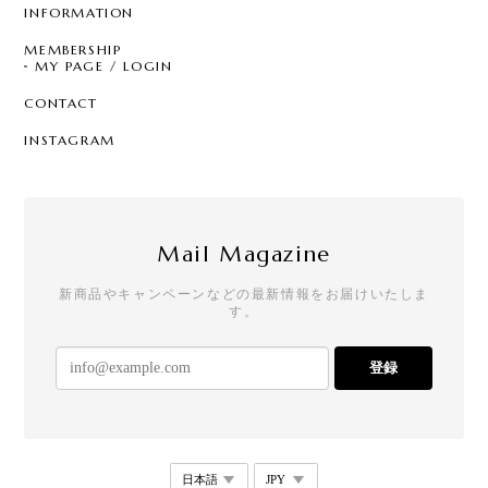
して頂き、お心遣いにも感謝します。ありがとうご
INFORMATION
ざいます。 また利用させて頂きます☆
MEMBERSHIP
MY PAGE / LOGIN
CONTACT
T7 - Pearl Sprinkle Hoop
C
INSTAGRAM
2026/07/28
クールなのにどこか可愛らしさもあって、一目惚れ
でした。買って大正解の逸品です！手書きのメッセ
ージやステッカーも嬉しいです。
Mail Magazine
新商品やキャンペーンなどの最新情報をお届けいたしま
す。
【リニューアル】T21 - Drop Stud - square
2026/07/25
登録
めちゃめちゃかわいい。 存在感もあって唯一無二な
感じ！ 他にもかわいい商品があるから買いたい！