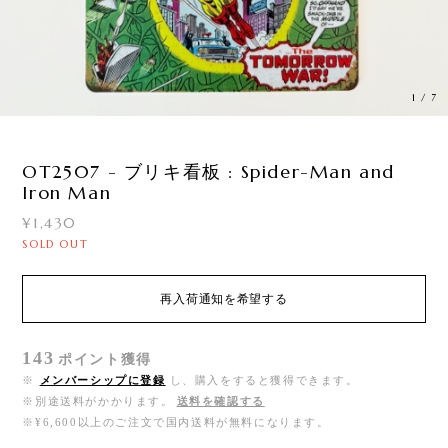
1
/
7
OT2507 - ブリキ看板 : Spider-Man and
Iron Man
¥1,430
SOLD OUT
再入荷通知を希望する
143
ポイント
獲得
※
メンバーシップに登録
し、購入をすると獲得できます。
※別途送料がかかります。
送料を確認する
※¥6,600以上のご注文で国内送料が無料になります。