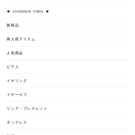
☀︎ SUMMER VIBES ☀︎
T7 - Cherry Pearl Pierce
2026/08/02
新商品
再入荷アイテム
T50 - Love & Pearl Jacket Pierce
人気商品
2026/08/02
ピアス
イヤリング
T7 - Art Stitch
星月夜
2026/07/31
イヤーカフ
とても綺麗な柄になっていて素敵です。ちょっと私
リング・ブレスレット
には大きいですが、上手くおしゃれに使いたいで
す。
ネックレス