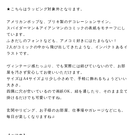
★こちらはラッピング対象外となります。
アメリカンポップな、ブリキ製のデコレーションサイン。
スパイダーマン＆アイアンマンのコミックの表紙をモチーフにし
ています。
ふきだしのフォントなども、アメコミ好きにはたまらない！
2人がコミックの中から飛び出してきたような、インパクトあるイ
ラストです。
ヴィンテージ感たっぷり、でも実際には錆びていないので、お部
屋を汚さず安心してお使いいただけます。
サイズはA4サイズより少し小さめで、手軽に飾れるちょうどいい
大きさ。
四隅に穴が空いているので画鋲OK。紐を通したり、そのまま立て
掛けるだけでも可愛いですね。
玄関やリビング、お子様のお部屋、仕事場やガレージなどにも。
毎日が楽しくなりますね♫