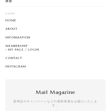
雑貨
【8color】P3205 - Garden Chandelier
mix color
GUIDE
2026/07/29
HOME
とても可愛く気に入ってました。 片方無くしたので
ABOUT
再販されて嬉しいです☆ 問い合わせにも丁寧に対応
して頂き、お心遣いにも感謝します。ありがとうご
INFORMATION
ざいます。 また利用させて頂きます☆
MEMBERSHIP
MY PAGE / LOGIN
CONTACT
T7 - Pearl Sprinkle Hoop
C
INSTAGRAM
2026/07/28
クールなのにどこか可愛らしさもあって、一目惚れ
でした。買って大正解の逸品です！手書きのメッセ
ージやステッカーも嬉しいです。
Mail Magazine
新商品やキャンペーンなどの最新情報をお届けいたしま
す。
【リニューアル】T21 - Drop Stud - square