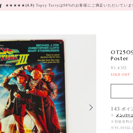
★★★★★
(4.9)
Topsy Turvyは98%のお客様にご満足いただいてい
OT2509
Poster
¥1,430
SOLD OUT
143
ポイ
※
メンバー
※別途送料
※¥6,60