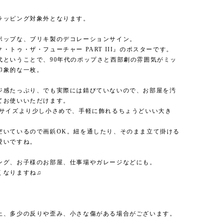
ラッピング対象外となります。
ポップな、ブリキ製のデコレーションサイン。
・トゥ・ザ・フューチャー PART III』のポスターです。
代ということで、90年代のポップさと西部劇の雰囲気がミッ
印象的な一枚。
ジ感たっぷり、でも実際には錆びていないので、お部屋を汚
てお使いいただけます。
4サイズより少し小さめで、手軽に飾れるちょうどいい大き
空いているので画鋲OK。紐を通したり、そのまま立て掛ける
愛いですね。
ング、お子様のお部屋、仕事場やガレージなどにも。
くなりますね♫
上、多少の反りや歪み、小さな傷がある場合がございます。