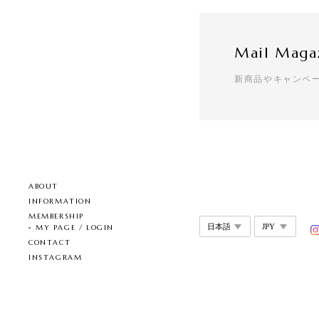
とても綺麗な柄になっ
Mail Maga
【8color】
新商品やキャンペ
mix color
2026/07/29
とても可愛く気に入っ
す。ありがとうございま
ABOUT
INFORMATION
T7 - Pear
C
MEMBERSHIP
2026/07/28
MY PAGE / LOGIN
CONTACT
クールなのにどこか可
INSTAGRAM
【リニューアル