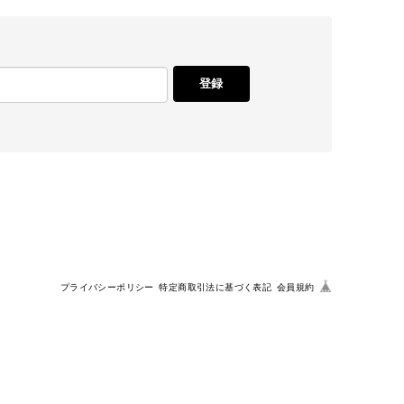
に使いたいです。
登録
せにも丁寧に対応して頂き、お心遣いにも感謝しま
プライバシーポリシー
特定商取引法に基づく表記
会員規約
手書きのメッセージやステッカーも嬉しいです。