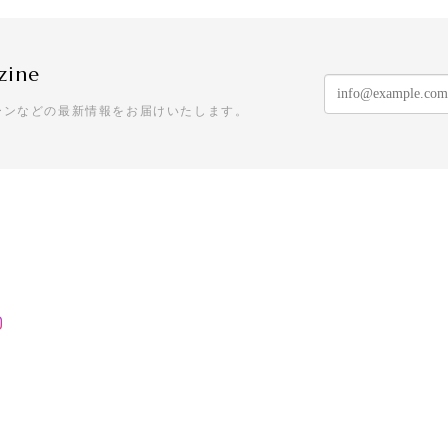
ていて素敵です。ちょっと私には大きいですが、上手くおしゃれ
zine
P3205 - Garden Chandelier
ーンなどの最新情報をお届けいたします。
てました。 片方無くしたので再販されて嬉しいです☆ 問い合わ
す。 また利用させて頂きます☆
l Sprinkle Hoop
愛らしさもあって、一目惚れでした。買って大正解の逸品です！
】T21 - Drop Stud - square