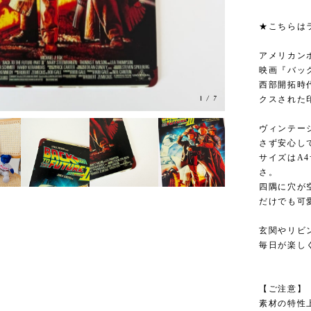
★こちらは
アメリカン
映画『バック
西部開拓時
1
/
7
クスされた
ヴィンテー
さず安心し
サイズはA
さ。
四隅に穴が
だけでも可
玄関やリビ
毎日が楽し
【ご注意】
素材の特性