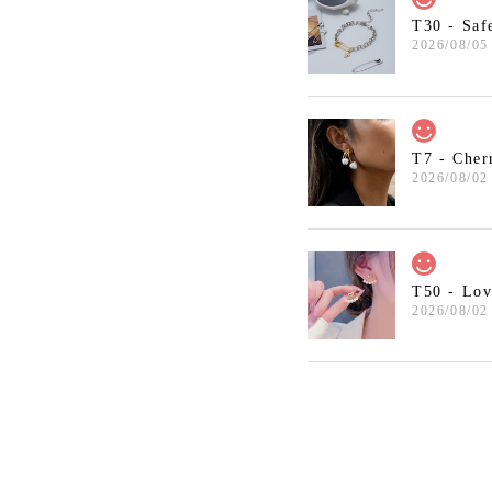
T30 - Saf
2026/08/05
T7 - Cher
2026/08/02
T50 - Lov
2026/08/02
T7 - Art S
星月夜
2026/07/31