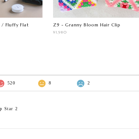
/ Fluffy Flat
Z9 - Granny Bloom Hair Clip
¥1,980
520
8
2
p Star 2