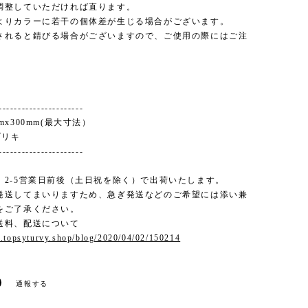
調整していただければ直ります。
よりカラーに若干の個体差が生じる場合がございます。
されると錆びる場合がございますので、ご使用の際にはご注
。
----------------------
00mmx300mm(最大寸法）
 ブリキ
----------------------
、2-5営業日前後（土日祝を除く）で出荷いたします。
発送してまいりますため、急ぎ発送などのご希望には添い兼
をご了承ください。
送料、配送について
.topsyturvy.shop/blog/2020/04/02/150214
通報する