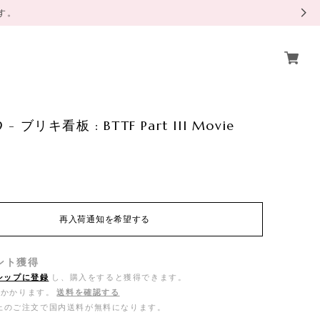
ます。
 - ブリキ看板 : BTTF Part III Movie
再入荷通知を希望する
ント
獲得
シップに登録
し、購入をすると獲得できます。
がかかります。
送料を確認する
0以上のご注文で国内送料が無料になります。