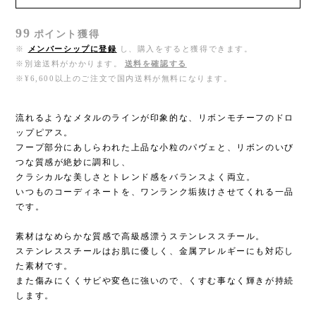
99
ポイント
獲得
※
メンバーシップに登録
し、購入をすると獲得できます。
※別途送料がかかります。
送料を確認する
※¥6,600以上のご注文で国内送料が無料になります。
流れるようなメタルのラインが印象的な、リボンモチーフのドロ
ップピアス。
フープ部分にあしらわれた上品な小粒のパヴェと、リボンのいび
つな質感が絶妙に調和し、
クラシカルな美しさとトレンド感をバランスよく両立。
いつものコーディネートを、ワンランク垢抜けさせてくれる一品
です。
素材はなめらかな質感で高級感漂うステンレススチール。
ステンレススチールはお肌に優しく、金属アレルギーにも対応し
た素材です。
また傷みにくくサビや変色に強いので、くすむ事なく輝きが持続
します。