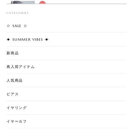
T30 - Safety Pin Cross Bracelet
CATEGORIES
2026/08/05
☆ SALE ☆
☀︎ SUMMER VIBES ☀︎
T7 - Cherry Pearl Pierce
2026/08/02
新商品
再入荷アイテム
T50 - Love & Pearl Jacket Pierce
人気商品
2026/08/02
ピアス
イヤリング
T7 - Art Stitch
星月夜
2026/07/31
イヤーカフ
とても綺麗な柄になっていて素敵です。ちょっと私