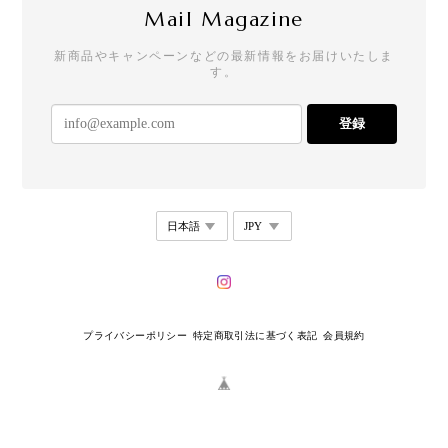
ージやステッカーも嬉しいです。
Mail Magazine
新商品やキャンペーンなどの最新情報をお届けいたしま
す。
【リニューアル】T21 - Drop Stud - square
2026/07/25
登録
めちゃめちゃかわいい。 存在感もあって唯一無二な
感じ！ 他にもかわいい商品があるから買いたい！
T28 - Dual Curve Earrings
2026/07/18
一見チープなんですが、着けると写真の通りオシャ
プライバシーポリシー
特定商取引法に基づく表記
会員規約
レです。しかも、本当に耳が痛くならない。これは
革命？何？感動！痛くならず気になることもなく、
かつ落ちない。一日中着けられるイヤリングがある
なんてとても嬉しく思います。