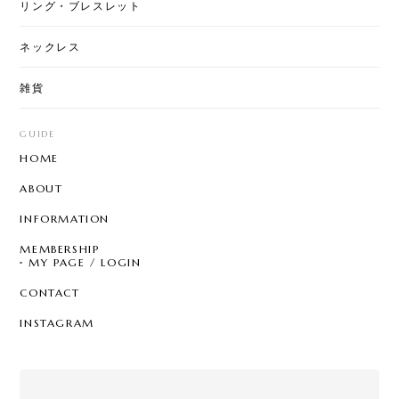
リング・ブレスレット
には大きいですが、上手くおしゃれに使いたいで
す。
ネックレス
雑貨
【8color】P3205 - Garden Chandelier
mix color
GUIDE
2026/07/29
HOME
とても可愛く気に入ってました。 片方無くしたので
ABOUT
再販されて嬉しいです☆ 問い合わせにも丁寧に対応
して頂き、お心遣いにも感謝します。ありがとうご
INFORMATION
ざいます。 また利用させて頂きます☆
MEMBERSHIP
MY PAGE / LOGIN
CONTACT
T7 - Pearl Sprinkle Hoop
C
INSTAGRAM
2026/07/28
クールなのにどこか可愛らしさもあって、一目惚れ
でした。買って大正解の逸品です！手書きのメッセ