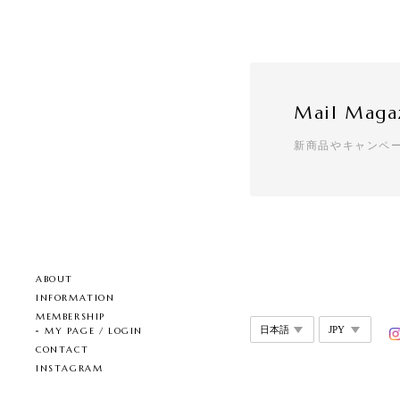
T7 - Cher
2026/08/02
Mail Maga
T50 - Lov
新商品やキャンペ
2026/08/02
T7 - Art S
星月夜
2026/07/31
ABOUT
INFORMATION
とても綺麗な柄になっ
MEMBERSHIP
MY PAGE / LOGIN
CONTACT
INSTAGRAM
【8color】