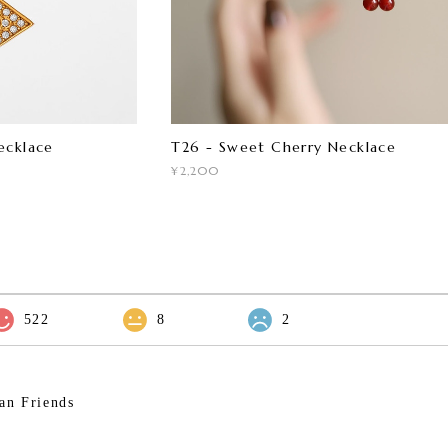
ecklace
T26 - Sweet Cherry Necklace
¥2,200
522
8
2
an Friends