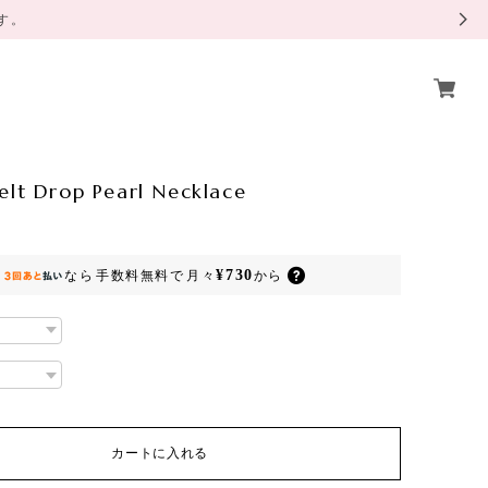
ます。
elt Drop Pearl Necklace
¥730
なら
手数料無料で
月々
から
カートに入れる