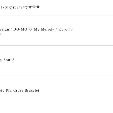
レスかわいいです💛🧡
design / DO-MO ♡ My Melody / Kuromi
ィ
p Star 2
ety Pin Cross Bracelet