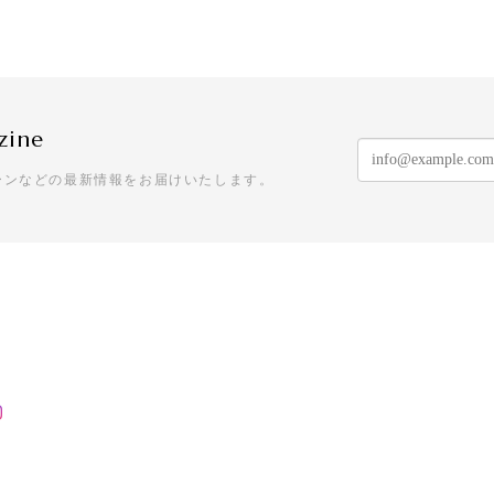
ry Pearl Pierce
zine
e & Pearl Jacket Pierce
ーンなどの最新情報をお届けいたします。
titch
ていて素敵です。ちょっと私には大きいですが、上手くおしゃれ
P3205 - Garden Chandelier