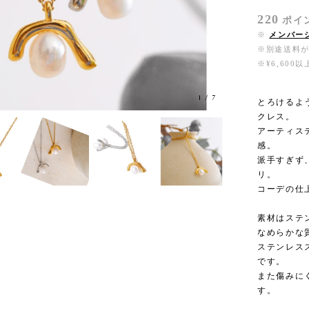
220
ポイ
※
メンバー
※別途送料
※¥6,60
1
/
7
とろけるよ
クレス。
アーティス
感。
派手すぎず
リ。
コーデの仕
素材はステ
なめらかな
ステンレス
です。
また傷みに
す。