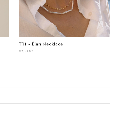
T31 - Élan Necklace
¥2,800