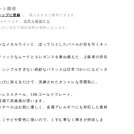
ント
獲得
シップに登録
し、購入をすると獲得できます。
がかかります。
送料を確認する
0以上のご注文で国内送料が無料になります。
うなメタルラインと、ぽってりとしたパールが目を引くネッ
ティックなムードとエレガンスを兼ね備えた、上級者の存在
、シンプルすぎない絶妙なバランスは日常づかいにもピッタ
上げに加えるだけで、洗練されたオシャレな雰囲気に。
ンレススチール、18Kゴールドプレート。
質感で高級感が漂います。
スチールはお肌に優しく、金属アレルギーにも対応した素材
くくサビや変色に強いので、くすむ事なく輝きが持続しま