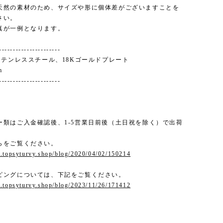
天然の素材のため、サイズや形に個体差がございますことを
さい。
真が一例となります。
----------------------
l : ステンレススチール、18Kゴールドプレート
m
----------------------
ー類はご入金確認後、1-5営業日前後（土日祝を除く）で出荷
。
らをご覧ください。
.topsyturvy.shop/blog/2020/04/02/150214
ピングについては、下記をご覧ください。
.topsyturvy.shop/blog/2023/11/26/171412