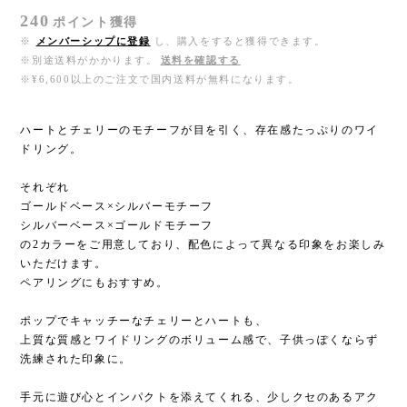
240
ポイント
獲得
※
メンバーシップに登録
し、購入をすると獲得できます。
※別途送料がかかります。
送料を確認する
※¥6,600以上のご注文で国内送料が無料になります。
ハートとチェリーのモチーフが目を引く、存在感たっぷりのワイ
ドリング。
それぞれ
ゴールドベース×シルバーモチーフ
シルバーベース×ゴールドモチーフ
の2カラーをご用意しており、配色によって異なる印象をお楽しみ
いただけます。
ペアリングにもおすすめ。
ポップでキャッチーなチェリーとハートも、
上質な質感とワイドリングのボリューム感で、子供っぽくならず
洗練された印象に。
手元に遊び心とインパクトを添えてくれる、少しクセのあるアク