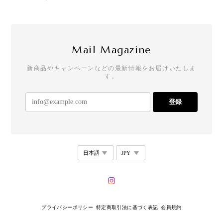
クールなのにどこか可愛らしさもあって、一目惚れ
でした。買って大正解の逸品です！手書きのメッセ
ージやステッカーも嬉しいです。
Mail Magazine
新商品やキャンペーンなどの最新情報をお届けいたしま
す。
【リニューアル】T21 - Drop Stud - square
2026/07/25
登録
めちゃめちゃかわいい。 存在感もあって唯一無二な
感じ！ 他にもかわいい商品があるから買いたい！
T28 - Dual Curve Earrings
2026/07/18
一見チープなんですが、着けると写真の通りオシャ
プライバシーポリシー
特定商取引法に基づく表記
会員規約
レです。しかも、本当に耳が痛くならない。これは