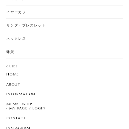
T7 - Art Stitch
星月夜
2026/07/31
イヤーカフ
とても綺麗な柄になっていて素敵です。ちょっと私
リング・ブレスレット
には大きいですが、上手くおしゃれに使いたいで
す。
ネックレス
雑貨
【8color】P3205 - Garden Chandelier
mix color
GUIDE
2026/07/29
HOME
とても可愛く気に入ってました。 片方無くしたので
ABOUT
再販されて嬉しいです☆ 問い合わせにも丁寧に対応
して頂き、お心遣いにも感謝します。ありがとうご
INFORMATION
ざいます。 また利用させて頂きます☆
MEMBERSHIP
MY PAGE / LOGIN
CONTACT
T7 - Pearl Sprinkle Hoop
C
INSTAGRAM
2026/07/28