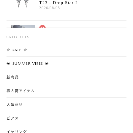
T23 - Drop Star 2
2026/08/05
T30 - Safety Pin Cross Bracelet
CATEGORIES
2026/08/05
☆ SALE ☆
☀︎ SUMMER VIBES ☀︎
T7 - Cherry Pearl Pierce
2026/08/02
新商品
再入荷アイテム
T50 - Love & Pearl Jacket Pierce
人気商品
2026/08/02
ピアス
イヤリング