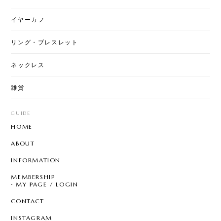
T7 - Art Stitch
星月夜
2026/07/31
イヤーカフ
とても綺麗な柄になっていて素敵です。ちょっと私
リング・ブレスレット
には大きいですが、上手くおしゃれに使いたいで
す。
ネックレス
雑貨
【8color】P3205 - Garden Chandelier
mix color
GUIDE
2026/07/29
HOME
とても可愛く気に入ってました。 片方無くしたので
ABOUT
再販されて嬉しいです☆ 問い合わせにも丁寧に対応
して頂き、お心遣いにも感謝します。ありがとうご
INFORMATION
ざいます。 また利用させて頂きます☆
MEMBERSHIP
MY PAGE / LOGIN
CONTACT
T7 - Pearl Sprinkle Hoop
C
INSTAGRAM
2026/07/28