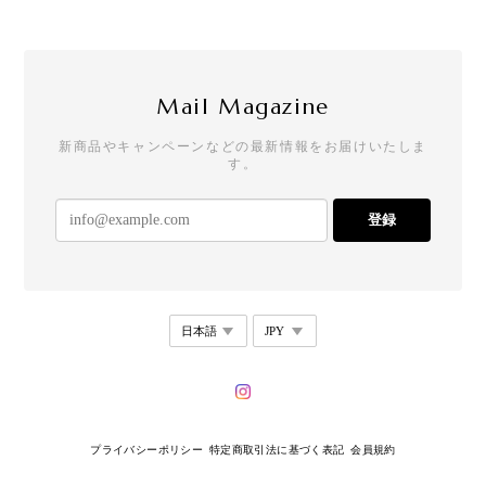
クールなのにどこか可愛らしさもあって、一目惚れ
でした。買って大正解の逸品です！手書きのメッセ
ージやステッカーも嬉しいです。
Mail Magazine
新商品やキャンペーンなどの最新情報をお届けいたしま
す。
【リニューアル】T21 - Drop Stud - square
2026/07/25
登録
めちゃめちゃかわいい。 存在感もあって唯一無二な
感じ！ 他にもかわいい商品があるから買いたい！
T28 - Dual Curve Earrings
2026/07/18
一見チープなんですが、着けると写真の通りオシャ
プライバシーポリシー
特定商取引法に基づく表記
会員規約
レです。しかも、本当に耳が痛くならない。これは
革命？何？感動！痛くならず気になることもなく、