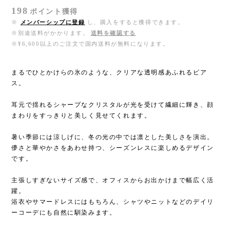
198
ポイント
獲得
※
メンバーシップに登録
し、購入をすると獲得できます。
※別途送料がかかります。
送料を確認する
※¥6,600以上のご注文で国内送料が無料になります。
まるでひとかけらの氷のような、クリアな透明感あふれるピア
ス。
耳元で揺れるシャープなクリスタルが光を受けて繊細に輝き、顔
まわりをすっきりと美しく見せてくれます。
暑い季節には涼しげに、冬の光の中では凛とした美しさを演出。
儚さと華やかさをあわせ持つ、シーズンレスに楽しめるデザイン
です。
主張しすぎないサイズ感で、オフィスからお出かけまで幅広く活
躍。
浴衣やサマードレスにはもちろん、シャツやニットなどのデイリ
ーコーデにも自然に馴染みます。