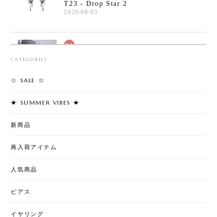
T23 - Drop Star 2
2026/08/05
T30 - Safety Pin Cross Bracelet
CATEGORIES
2026/08/05
☆ SALE ☆
☀︎ SUMMER VIBES ☀︎
T7 - Cherry Pearl Pierce
2026/08/02
新商品
再入荷アイテム
T50 - Love & Pearl Jacket Pierce
人気商品
2026/08/02
ピアス
イヤリング